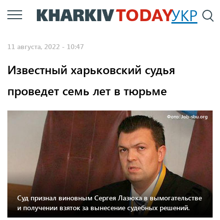
Перейти
УКР
По
к
основному
11 августа, 2022 - 10:47
содержанию
Известный харьковский судья
проведет семь лет в тюрьме
Фото: Job-sbu.org
Суд признал виновным Сергея Лазюка в вымогательстве
и получении взяток за вынесение судебных решений.