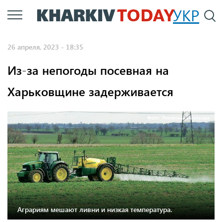
Перейти
УКР
По
к
основному
26 апреля, 2023 - 18:35
содержанию
Из-за непогоды посевная на
Харьковщине задерживается
Фото: Лозівська міськрада
Аграриям мешают ливни и низкая температура.