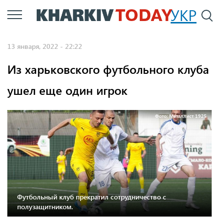
Перейти
УКР
По
к
основному
13 января, 2022 - 22:22
содержанию
Из харьковского футбольного клуба
ушел еще один игрок
Фото: Металлист 1925
Футбольный клуб прекратил сотрудничество с
полузащитником.