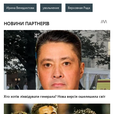
Ирина Венедиктова
увольнение
Верховная Рада