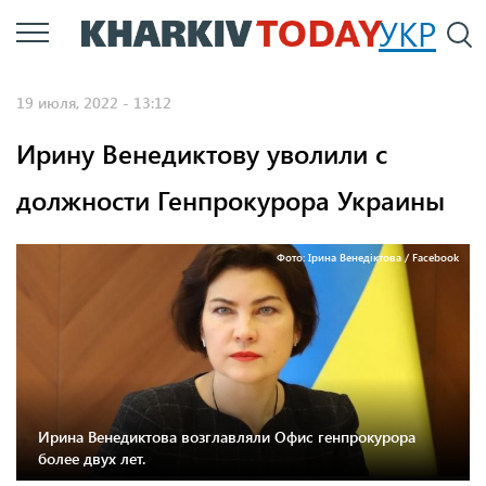
Перейти
УКР
По
к
основному
19 июля, 2022 - 13:12
содержанию
Ирину Венедиктову уволили с
должности Генпрокурора Украины
Фото: Ірина Венедіктова / Facebook
Ирина Венедиктова возглавляли Офис генпрокурора
более двух лет.