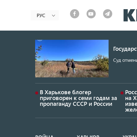
РУС
Государ
Суд отмен
В Харькове блогер
Росс
приговорен к семи годам за
на 
пропаганду СССР и России
изве
жел