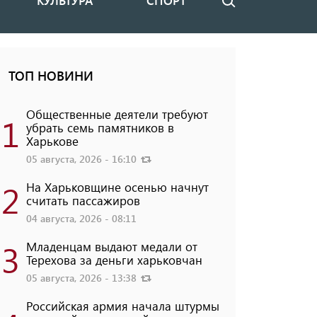
КУЛЬТУРА
СПОРТ
Поиск
ТОП НОВИНИ
Общественные деятели требуют
1
убрать семь памятников в
Харькове
05 августа, 2026 - 16:10
2
На Харьковщине осенью начнут
считать пассажиров
04 августа, 2026 - 08:11
3
Младенцам выдают медали от
Терехова за деньги харьковчан
05 августа, 2026 - 13:38
Российская армия начала штурмы