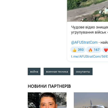
война
военная техника
оккупанты