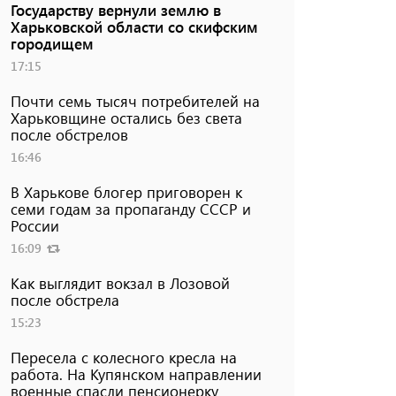
Государству вернули землю в
Харьковской области со скифским
городищем
17:15
Почти семь тысяч потребителей на
Харьковщине остались без света
после обстрелов
16:46
В Харькове блогер приговорен к
семи годам за пропаганду СССР и
России
16:09
Как выглядит вокзал в Лозовой
после обстрела
15:23
Пересела с колесного кресла на
работа. На Купянском направлении
военные спасли пенсионерку