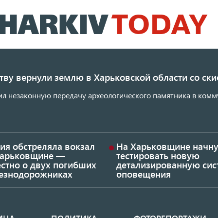
Перейти
к
основному
содержанию
ству вернули землю в Харьковской области со с
ил незаконную передачу археологического памятника в комм
ия обстреляла вокзал
На Харьковщине начну
Харьковщине —
тестировать новую
стно о двух погибших
детализированную сис
езнодорожниках
оповещения