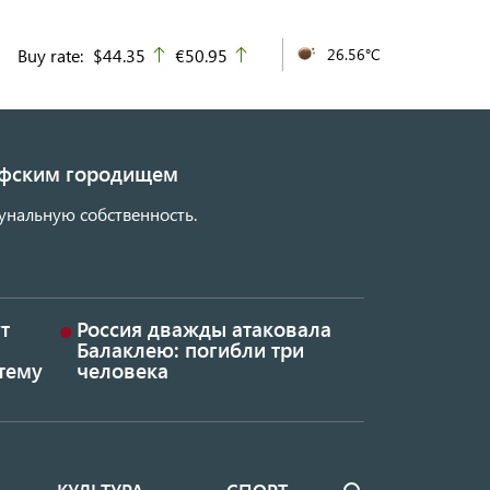
Buy rate:
$44.35
€50.95
26.56°C
up
up
кифским городищем
унальную собственность.
т
Россия дважды атаковала
Балаклею: погибли три
тему
человека