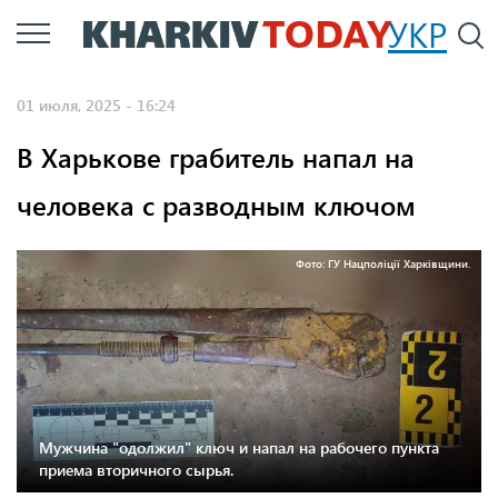
Перейти
УКР
По
к
основному
01 июля, 2025 - 16:24
содержанию
В Харькове грабитель напал на
человека с разводным ключом
Фото: ГУ Нацполіції Харківщини.
Мужчина "одолжил" ключ и напал на рабочего пункта
приема вторичного сырья.