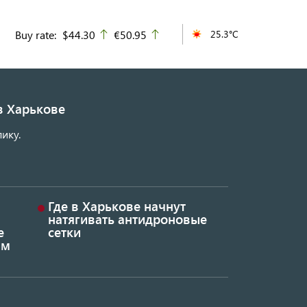
Buy rate:
$44.30
€50.95
25.3°C
up
up
в Харькове
ику.
Где в Харькове начнут
натягивать антидроновые
е
сетки
ым