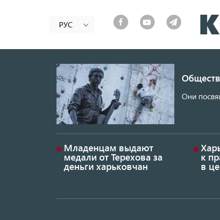
РУС
Обществ
Они посвя
Младенцам выдают
Хар
медали от Терехова за
к пр
деньги харьковчан
в це