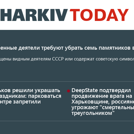
Перейти
к
основному
содержанию
енные деятели требуют убрать семь памятников 
щены видным деятелям СССР или содержат советскую символ
ьков решили украшать
DeepState подтвердил
аздникам: парковаться
продвижение врага на
нтре запретили
Харьковщине, россиян
угрожают "смертельн
треугольником"