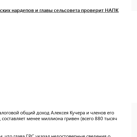
ских нардепов и главы сельсовета проверит НАПК
алоговой общий доход Алексея Кучера и членов его
д составляет менее миллиона гривен (всего 880 тысяч
, что глава ГРС указал недостоверные сведения о