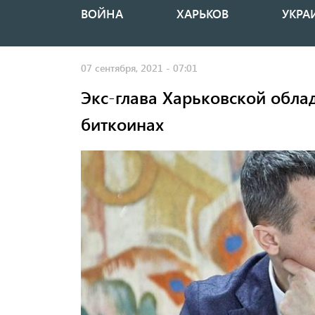
ВОЙНА
ХАРЬКОВ
УКРА
Основная
навигация
07 сентября, 2021 - 07:01
Экс-глава Харьковской обла
биткоинах