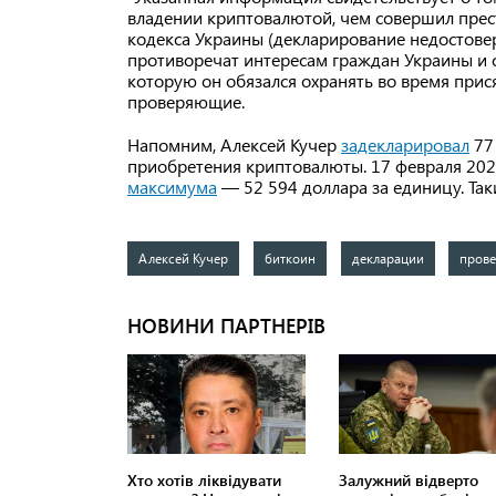
владении криптовалютой, чем совершил прест
кодекса Украины (декларирование недостове
противоречат интересам граждан Украины и с
которую он обязался охранять во время прис
проверяющие.
Напомним, Алексей Кучер
задекларировал
77
приобретения криптовалюты. 17 февраля 20
максимума
— 52 594 доллара за единицу. Так
Алексей Кучер
биткоин
декларации
пров