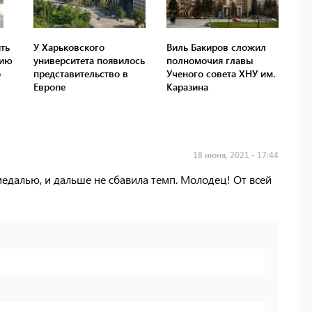
ть
У Харьковского
Виль Бакиров сложил
цию
университета появилось
полномочия главы
о
представительство в
Ученого совета ХНУ им.
Европе
Каразина
18 июня, 2021 - 17:44
едалью, и дальше не сбавила темп. Молодец! От всей