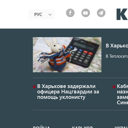
РУС
В Харько
В Теплосет
В Харькове задержали
Каб
офицера Нацгвардии за
наз
помощь уклонисту
заме
Син