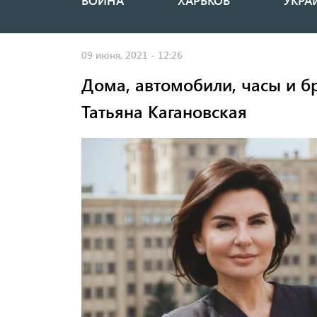
ВОЙНА
ХАРЬКОВ
УКРА
Основная
навигация
09 июня, 2021 - 12:26
Дома, автомобили, часы и б
Татьяна Кагановская