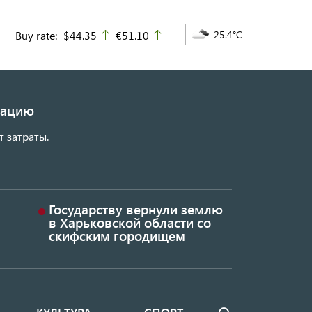
Buy rate:
$44.35
€51.10
25.4°C
up
up
изацию
т затраты.
Государству вернули землю
в Харьковской области со
скифским городищем