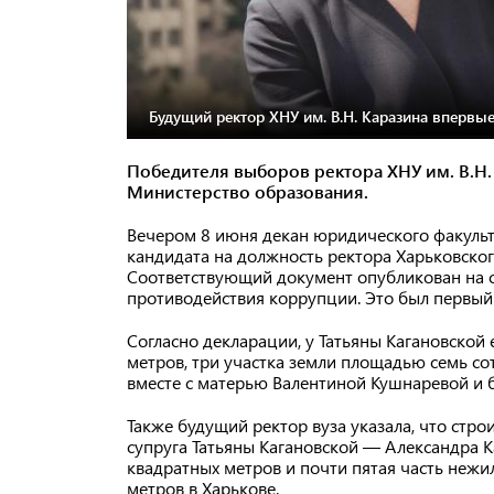
Будущий ректор ХНУ им. В.Н. Каразина впервые
Победителя выборов ректора ХНУ им. В.Н.
Министерство образования.
Вечером 8 июня декан юридического факульт
кандидата на должность ректора Харьковского
Соответствующий документ опубликован на с
противодействия коррупции. Это был первый
Согласно декларации, у Татьяны Кагановской
метров, три участка земли площадью семь сот
вместе с матерью Валентиной Кушнаревой и
Также будущий ректор вуза указала, что стр
супруга Татьяны Кагановской — Александра 
квадратных метров и почти пятая часть неж
метров в Харькове.