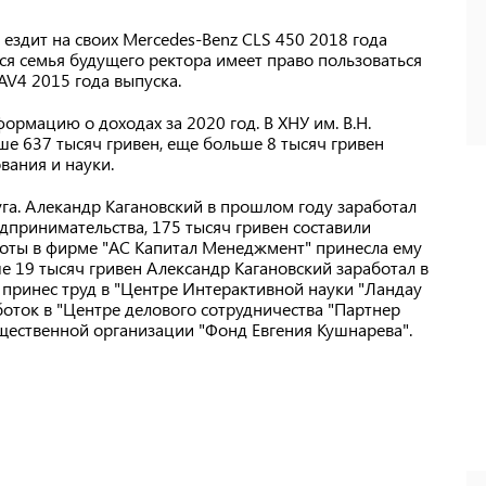
я ездит на своих Mercedes-Benz CLS 450 2018 года
 Вся семья будущего ректора имеет право пользоваться
AV4 2015 года выпуска.
ормацию о доходах за 2020 год. В ХНУ им. В.Н.
ше 637 тысяч гривен, еще больше 8 тысяч гривен
вания и науки.
уга. Алекандр Кагановский в прошлом году заработал
дпринимательства, 175 тысяч гривен составили
боты в фирме "АС Капитал Менеджмент" принесла ему
ше 19 тысяч гривен Александр Кагановский заработал в
 принес труд в "Центре Интерактивной науки "Ландау
боток в "Центре делового сотрудничества "Партнер
общественной организации "Фонд Евгения Кушнарева".