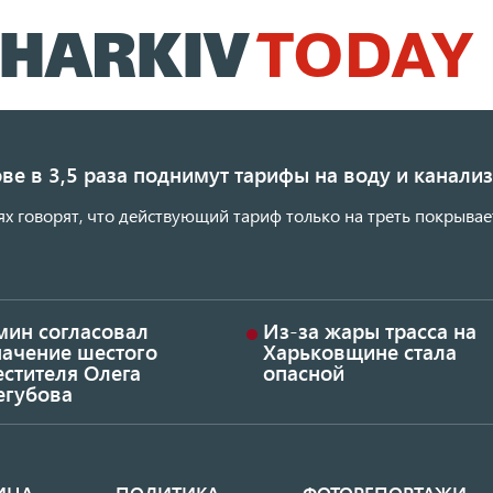
Перейти
к
основному
содержанию
ве в 3,5 раза поднимут тарифы на воду и канал
ях говорят, что действующий тариф только на треть покрывае
мин согласовал
Из-за жары трасса на
начение шестого
Харьковщине стала
стителя Олега
опасной
егубова