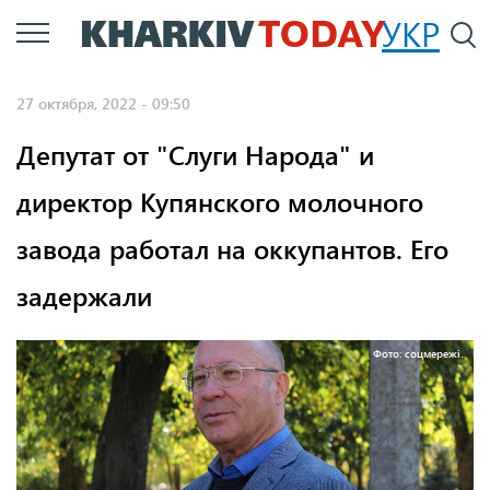
Перейти
УКР
По
к
основному
27 октября, 2022 - 09:50
содержанию
Депутат от "Слуги Народа" и
директор Купянского молочного
завода работал на оккупантов. Его
задержали
Фото: соцмережі.