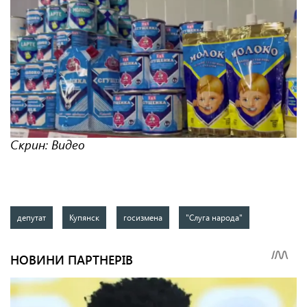
Скрин: Видео
депутат
Купянск
госизмена
"Слуга народа"