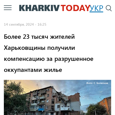
Перейти
УКР
По
к
основному
14 сентября, 2024 - 16:25
содержанию
Более 23 тысяч жителей
Харьковщины получили
компенсацию за разрушенное
оккупантами жилье
Фото: С. Болвінов.