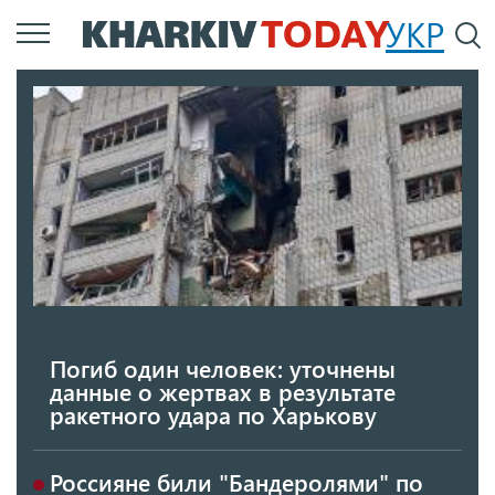
Перейти
УКР
По
к
основному
содержанию
Погиб один человек: уточнены
данные о жертвах в результате
ракетного удара по Харькову
Россияне били "Бандеролями" по