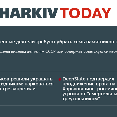
Перейти
к
основному
содержанию
енные деятели требуют убрать семь памятников 
щены видным деятелям СССР или содержат советскую символ
ьков решили украшать
DeepState подтвердил
аздникам: парковаться
продвижение врага на
нтре запретили
Харьковщине, россиян
угрожают "смертельн
треугольником"