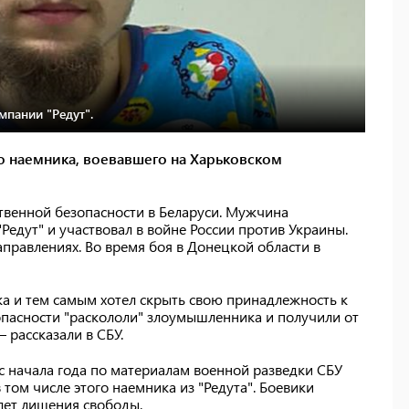
мпании "Редут".
го наемника, воевавшего на Харьковском
венной безопасности в Беларуси. Мужчина
Редут" и участвовал в войне России против Украины.
правлениях. Во время боя в Донецкой области в
ика и тем самым хотел скрыть свою принадлежность к
пасности "раскололи" злоумышленника и получили от
 рассказали в СБУ.
с начала года по материалам военной разведки СБУ
в том числе этого наемника из "Редута". Боевики
 лет лишения свободы.