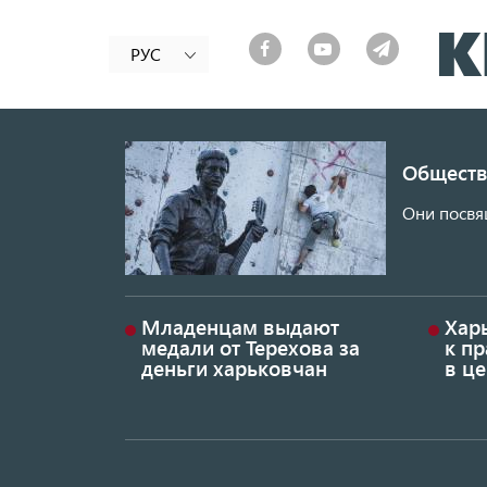
РУС
Обществ
Они посвя
Младенцам выдают
Хар
медали от Терехова за
к пр
деньги харьковчан
в це