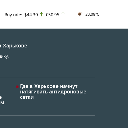
Buy rate:
$44.30
€50.95
23.08°C
up
up
в Харькове
ику.
Где в Харькове начнут
натягивать антидроновые
е
сетки
ым