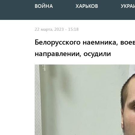
ВОЙНА
ХАРЬКОВ
УКРА
Основная
навигация
22 марта, 2023 - 15:18
Белорусского наемника, вое
направлении, осудили