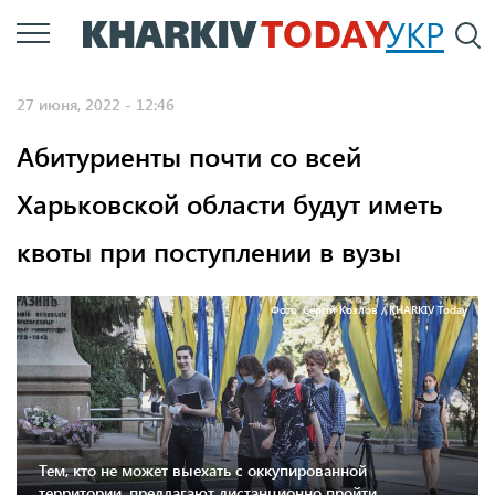
Перейти
УКР
По
к
основному
27 июня, 2022 - 12:46
содержанию
Абитуриенты почти со всей
Харьковской области будут иметь
квоты при поступлении в вузы
Фото: Сергій Козлов / KHARKIV Today
Тем, кто не может выехать с оккупированной
территории, предлагают дистанционно пройти