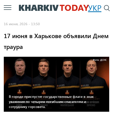
Перейти
УКР
По
к
основному
16 июня, 2026 - 13:50
содержанию
17 июня в Харькове объявили Днем
траура
Фото: ДСНС
В городе приспустят государственные флаги в знак
уважения по четырем погибшим спасателям и
сотруднику горсовета.