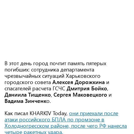
В этот день город почтит память пятерых
погибших: сотрудника департамента
чрезвычайных ситуаций Харьковского
городского совета
Алексея Дорожкина
и
спасателей расчета ГСЧС
Дмитрия Бойко
,
Даниила Тищенко
,
Сергея Маковецкого
и
Вадима Зинченк
о.
Как писал KHARKIV Today,
они приехали после
атаки российского БПЛА по промзоне в
Холодногресском районе, после чего РФ нанесла
четыре ракетных удара.