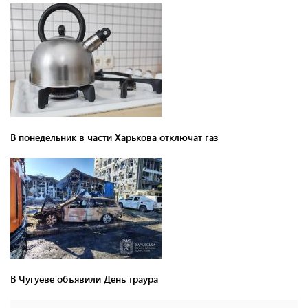
В понедельник в части Харькова отключат газ
В Чугуеве объявили День траура