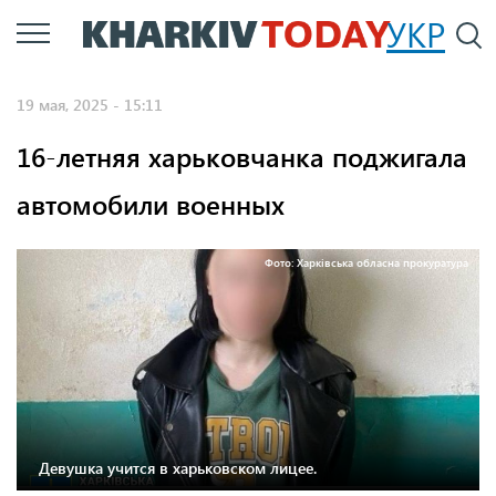
Перейти
УКР
По
к
основному
19 мая, 2025 - 15:11
содержанию
16-летняя харьковчанка поджигала
автомобили военных
Фото: Харківська обласна прокуратура
Девушка учится в харьковском лицее.