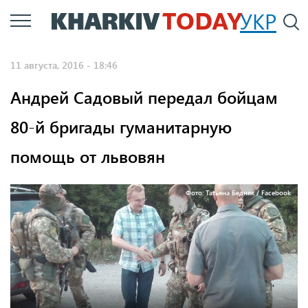
Перейти
УКР
По
к
основному
11 августа, 2016 - 18:46
содержанию
Андрей Садовый передал бойцам
80-й бригады гуманитарную
помощь от львовян
Фото: Татьяна Бедняк / Facebook