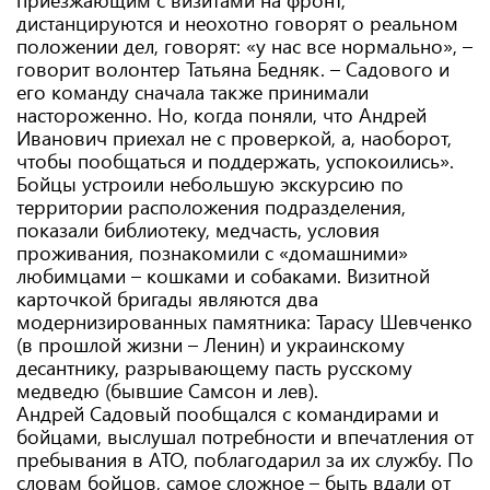
приезжающим с визитами на фронт,
дистанцируются и неохотно говорят о реальном
положении дел, говорят: «у нас все нормально», –
говорит волонтер Татьяна Бедняк. – Садового и
его команду сначала также принимали
настороженно. Но, когда поняли, что Андрей
Иванович приехал не с проверкой, а, наоборот,
чтобы пообщаться и поддержать, успокоились».
Бойцы устроили небольшую экскурсию по
территории расположения подразделения,
показали библиотеку, медчасть, условия
проживания, познакомили с «домашними»
любимцами – кошками и собаками. Визитной
карточкой бригады являются два
модернизированных памятника: Тарасу Шевченко
(в прошлой жизни – Ленин) и украинскому
десантнику, разрывающему пасть русскому
медведю (бывшие Самсон и лев).
Андрей Садовый пообщался с командирами и
бойцами, выслушал потребности и впечатления от
пребывания в АТО, поблагодарил за их службу. По
словам бойцов, самое сложное – быть вдали от