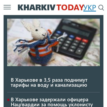
Перейти
УКР
По
к
основному
содержанию
В Харькове в 3,5 раза поднимут
тарифы на воду и канализацию
В Харькове задержали офицера
Нацгвардии за помощь уклонисту