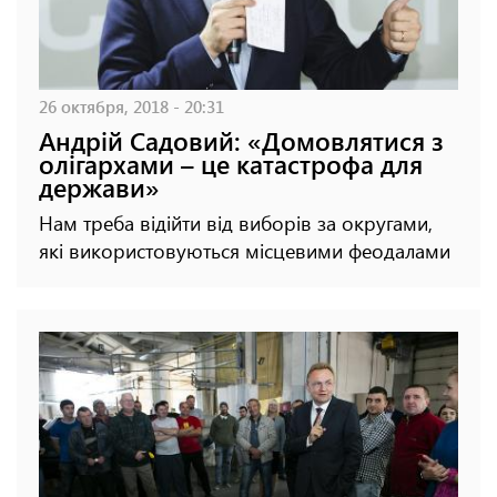
26 октября, 2018 - 20:31
Андрій Садовий: «Домовлятися з
олігархами – це катастрофа для
держави»
Нам треба відійти від виборів за округами,
які використовуються місцевими феодалами