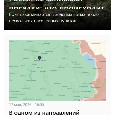
посадки: что происходит
Враг накапливается в зеленых зонах возле
на севере Харьковской
нескольких населенных пунктов.
области
17 мая, 2026 - 16:55
В одном из направлений