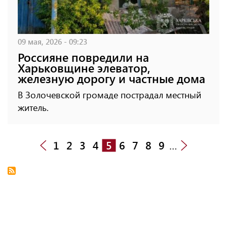
09 мая, 2026 - 09:23
Россияне повредили на
Харьковщине элеватор,
железную дорогу и частные дома
В Золочевской громаде пострадал местный
житель.
1
2
3
4
5
6
7
8
9
…