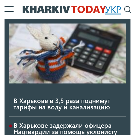
Перейти
УКР
По
к
основному
содержанию
В Харькове в 3,5 раза поднимут
тарифы на воду и канализацию
В Харькове задержали офицера
Нацгвардии за помощь уклонисту