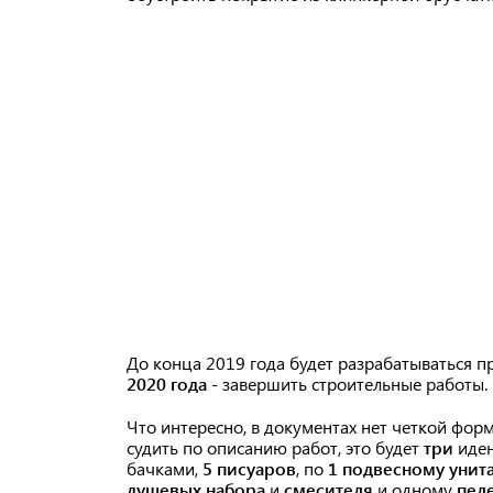
До конца 2019 года будет разрабатываться пр
2020 года
- завершить строительные работы.
Что интересно, в документах нет четкой форм
судить по описанию работ, это будет
три
иден
бачками,
5 писуаров
, по
1 подвесному унит
душевых набора
и
смесителя
и одному
пел