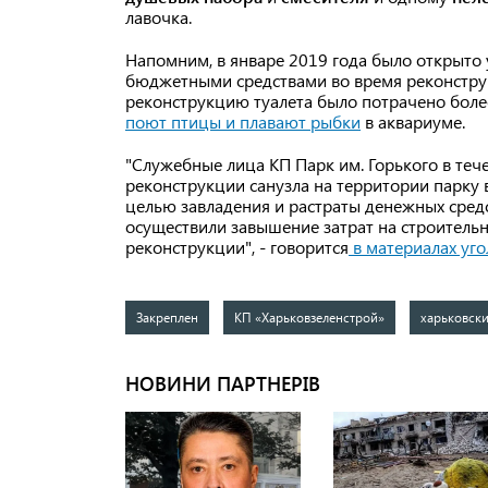
лавочка.
Напомним, в январе 2019 года было открыто 
бюджетными средствами во время реконструкц
реконструкцию туалета было потрачено более
поют птицы и плавают рыбки
в аквариуме.
"Служебные лица КП Парк им. Горького в теч
реконструкции санузла на территории парку
целью завладения и растраты денежных сре
осуществили завышение затрат на строитель
реконструкции", - говорится
в материалах уго
Закреплен
КП «Харьковзеленстрой»
харьковски