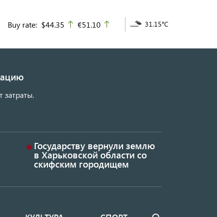
Buy rate:
$44.35
€51.10
31.15°C
up
up
изацию
т затраты.
Государству вернули землю
в Харьковской области со
скифским городищем