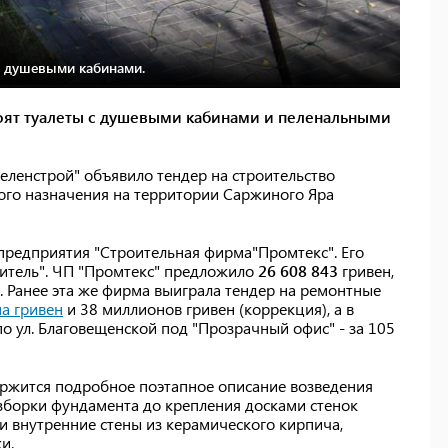
с душевыми кабинами.
оят туалеты с душевыми кабинами и пеленальными
еленстрой" объявило тендер на строительство
ого назначения на территории Саржиного Яра
предприятия "Строительная фирма"Промтекс". Его
итель". ЧП "Промтекс" предложило
26 608 843
гривен,
. Ранее эта же фирма выиграла тендер на ремонтные
а гривен
и 38 миллионов гривен (коррекция), а в
по ул. Благовещенской под "Прозрачный офис" - за 105
ержится подробное поэтапное описание возведения
азборки фундамента до крепления досками стенок
и внутренние стены из керамического кирпича,
и.