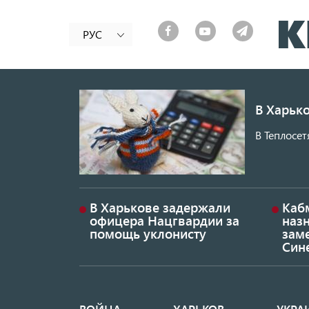
РУС
В Харько
В Теплосет
В Харькове задержали
Каб
офицера Нацгвардии за
наз
помощь уклонисту
заме
Син