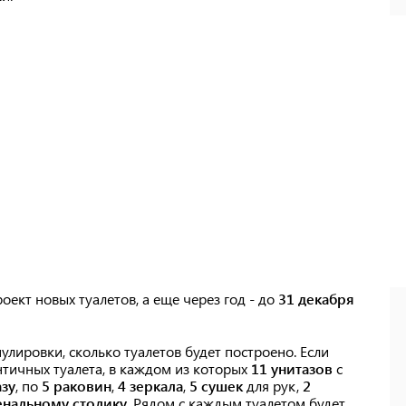
оект новых туалетов, а еще через год - до
31 декабря
улировки, сколько туалетов будет построено. Если
тичных туалета, в каждом из которых
11 унитазов
с
азу
, по
5 раковин
,
4 зеркала
,
5 сушек
для рук,
2
енальному столику
. Рядом с каждым туалетом будет