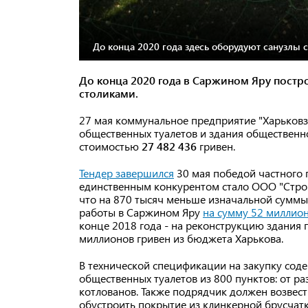
До конца 2020 года здесь оборудуют санузлы 
До конца 2020 года в Саржином Яру постр
столиками.
27 мая коммунальное предприятие "Харьковз
общественных туалетов и здания общественн
стоимостью
27 482 436
гривен.
Тендер завершился
30 мая победой частного 
единственным конкурентом стало ООО "Стро
что на 870 тысяч меньше изначальной суммы
работы в Саржином Яру
на сумму 52 миллион
конце 2018 года - на реконструкцию здания 
миллионов гривен из бюджета Харькова.
В технической спецификации на закупку сод
общественных туалетов из 800 пунктов: от р
котлованов. Также подрядчик должен возвест
обустроить покрытие из клинкерной брусчатк