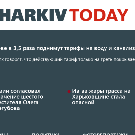
Перейти
к
основному
содержанию
ве в 3,5 раза поднимут тарифы на воду и канал
ях говорят, что действующий тариф только на треть покрывае
мин согласовал
Из-за жары трасса на
начение шестого
Харьковщине стала
стителя Олега
опасной
егубова