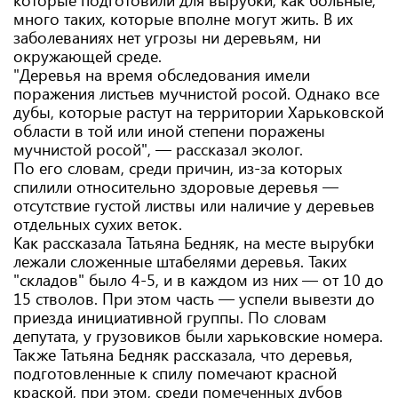
которые подготовили для вырубки, как больные,
много таких, которые вполне могут жить. В их
заболеваниях нет угрозы ни деревьям, ни
окружающей среде.
"Деревья на время обследования имели
поражения листьев мучнистой росой. Однако все
дубы, которые растут на территории Харьковской
области в той или иной степени поражены
мучнистой росой", — рассказал эколог.
По его словам, среди причин, из-за которых
спилили относительно здоровые деревья —
отсутствие густой листвы или наличие у деревьев
отдельных сухих веток.
Как рассказала Татьяна Бедняк, на месте вырубки
лежали сложенные штабелями деревья. Таких
"складов" было 4-5, и в каждом из них — от 10 до
15 стволов. При этом часть — успели вывезти до
приезда инициативной группы. По словам
депутата, у грузовиков были харьковские номера.
Также Татьяна Бедняк рассказала, что деревья,
подготовленные к спилу помечают красной
краской, при этом, среди помеченных дубов