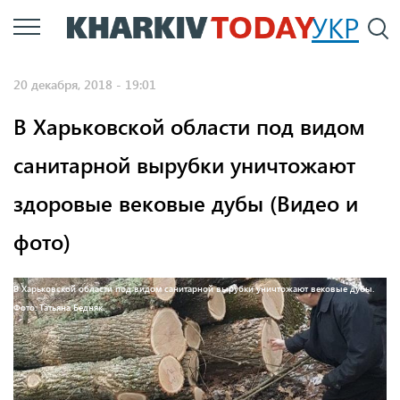
Перейти
УКР
По
к
основному
20 декабря, 2018 - 19:01
содержанию
В Харьковской области под видом
санитарной вырубки уничтожают
здоровые вековые дубы (Видео и
фото)
В Харьковской области под видом санитарной вырубки уничтожают вековые дубы.
Фото: Татьяна Бедняк.