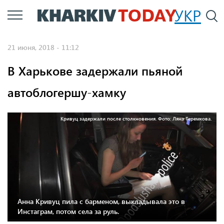
Перейти
УКР
По
к
основному
21 июня, 2018 - 11:12
содержанию
В Харькове задержали пьяной
автоблогершу-хамку
Кривуц задержали после столкновения. Фото: Ляна Теремкова.
Анна Кривуц пила с барменом, выкладывала это в
Инстаграм, потом села за руль.