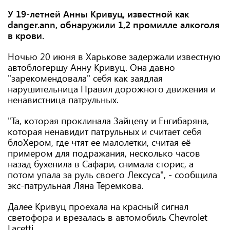
У 19-летней Анны Кривуц, известной как
danger.ann, обнаружили 1,2 промилле алкоголя
в крови.
Ночью 20 июня в Харькове задержали известную
автоблогершу Анну Кривуц. Она давно
"зарекомендовала" себя как заядлая
нарушительница Правил дорожного движения и
ненавистница патрульных.
"Та, которая проклинала Зайцеву и Енгибаряна,
которая ненавидит патрульных и считает себя
блоХером, где чтят ее малолетки, считая её
примером для подражания, несколько часов
назад бухенила в Сафари, снимала сторис, а
потом упала за руль своего Лексуса", - сообщила
экс-патрульная Ляна Теремкова.
Далее Кривуц проехала на красный сигнал
светофора и врезалась в автомобиль Chevrolet
Lacetti.