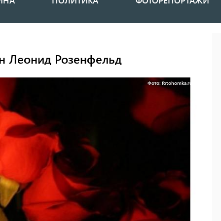
ИНА
ПОЛИТИКА
ФОТОРЕПОРТАЖИ
н Леонид Розенфельд
Фото: fotohomka.ru