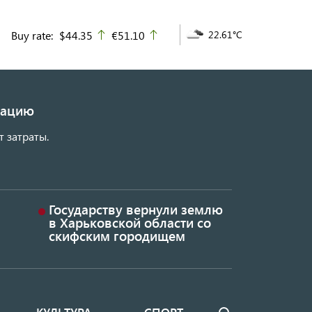
Buy rate:
$44.35
€51.10
22.61°C
up
up
изацию
т затраты.
Государству вернули землю
в Харьковской области со
скифским городищем