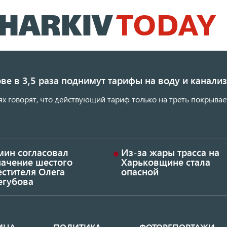
Перейти
к
основному
содержанию
ве в 3,5 раза поднимут тарифы на воду и канал
ях говорят, что действующий тариф только на треть покрывае
мин согласовал
Из-за жары трасса на
начение шестого
Харьковщине стала
стителя Олега
опасной
егубова