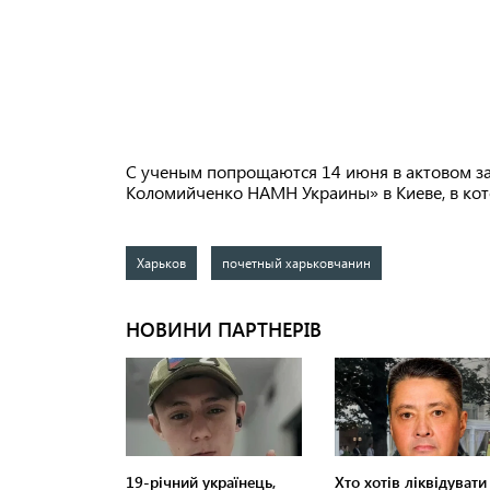
С ученым попрощаются 14 июня в актовом зал
Коломийченко НАМН Украины» в Киеве, в кот
Харьков
почетный харьковчанин