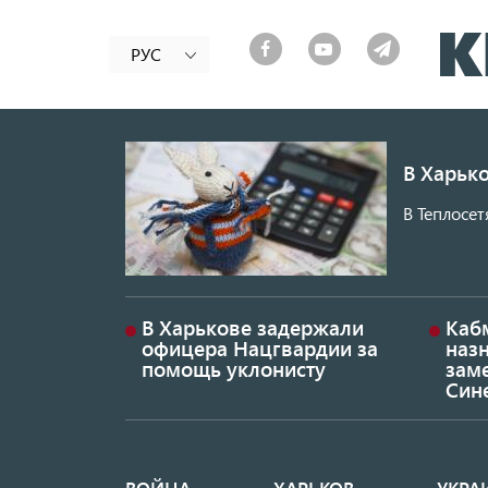
РУС
В Харько
В Теплосет
В Харькове задержали
Каб
офицера Нацгвардии за
наз
помощь уклонисту
заме
Син