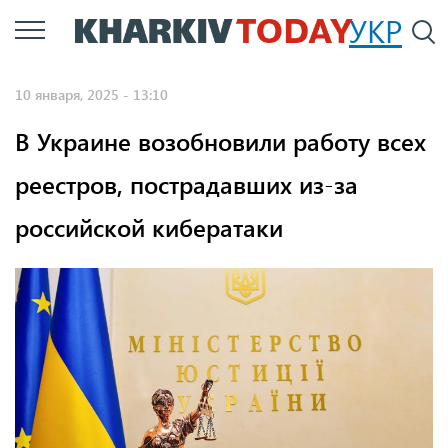
Перейти
УКР
По
к
основному
10 января, 2025 - 13:10
содержанию
В Украине возобновили работу всех
реестров, пострадавших из-за
российской кибератаки