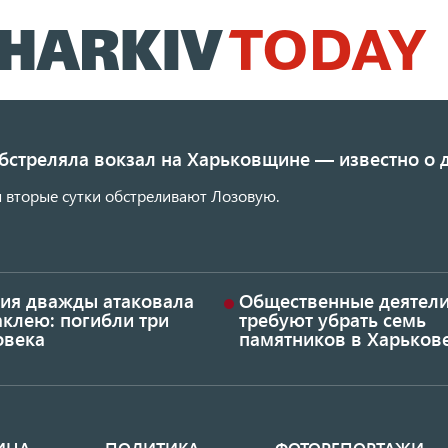
Перейти
к
основному
содержанию
обстреляла вокзал на Харьковщине — известно о
 вторые сутки обстреливают Лозовую.
сия дважды атаковала
Общественные деятел
аклею: погибли три
требуют убрать семь
овека
памятников в Харьков