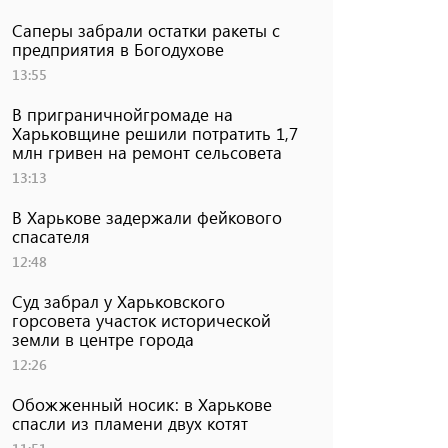
Саперы забрали остатки ракеты с
предприятия в Богодухове
13:55
В приграничнойгромаде на
Харьковщине решили потратить 1,7
млн ​​гривен на ремонт сельсовета
13:13
В Харькове задержали фейкового
спасателя
12:48
Суд забрал у Харьковского
горсовета участок исторической
земли в центре города
12:26
Обожженный носик: в Харькове
спасли из пламени двух котят