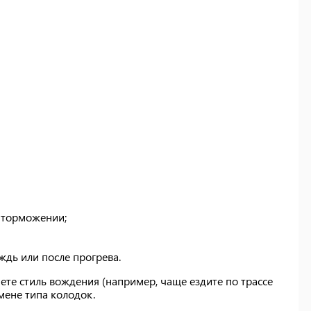
м торможении;
дь или после прогрева.
те стиль вождения (например, чаще ездите по трассе
смене типа колодок.