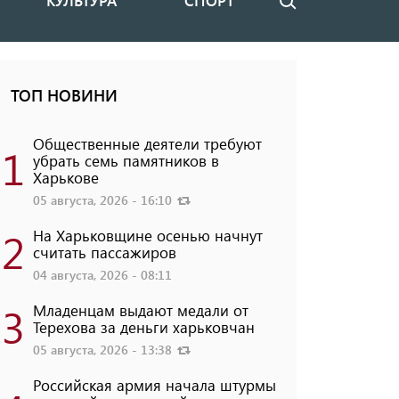
КУЛЬТУРА
СПОРТ
Поиск
ТОП НОВИНИ
Общественные деятели требуют
1
убрать семь памятников в
Харькове
05 августа, 2026 - 16:10
2
На Харьковщине осенью начнут
считать пассажиров
04 августа, 2026 - 08:11
3
Младенцам выдают медали от
Терехова за деньги харьковчан
05 августа, 2026 - 13:38
Российская армия начала штурмы