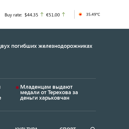
Buy rate:
$44.35
€51.00
35.49°C
up
up
 двух погибших железнодорожниках
и
Младенцам выдают
медали от Терехова за
е
деньги харьковчан