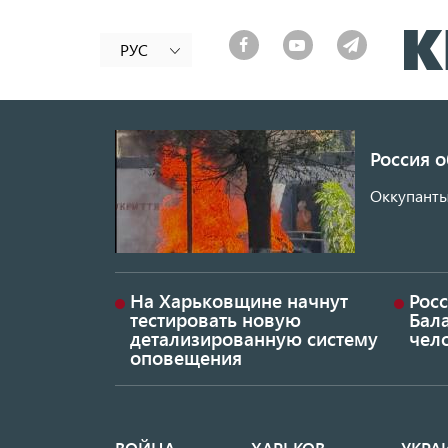
РУС
Россия 
Оккупанты
На Харьковщине начнут
Рос
тестировать новую
Бал
детализированную систему
чел
оповещения