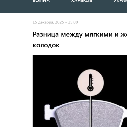
ВОЙНА
ХАРЬКОВ
УКРА
Основная
навигация
15 декабря, 2025 - 15:00
Разница между мягкими и ж
колодок