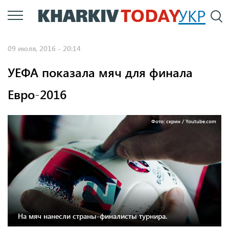
Перейти
УКР
По
к
основному
09 июля, 2016 - 20:14
содержанию
УЕФА показала мяч для финала
Евро-2016
Фото: скрин / Youtube.com
На мяч нанесли страны-финалисты турнира.