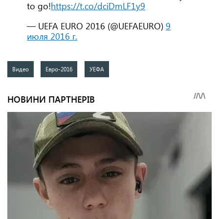
to go!
https://t.co/dciDmLF1y9
— UEFA EURO 2016 (@UEFAEURO)
9
июля 2016 г.
Видео
Евро-2016
УЕФА