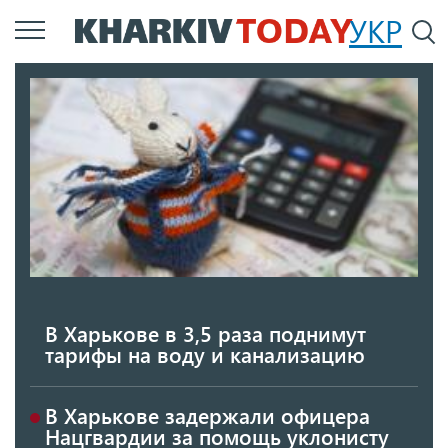
Перейти
УКР
По
к
основному
содержанию
В Харькове в 3,5 раза поднимут
тарифы на воду и канализацию
В Харькове задержали офицера
Нацгвардии за помощь уклонисту