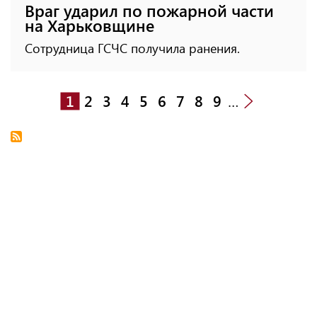
Враг ударил по пожарной части
на Харьковщине
Сотрудница ГСЧС получила ранения.
1
2
3
4
5
6
7
8
9
…