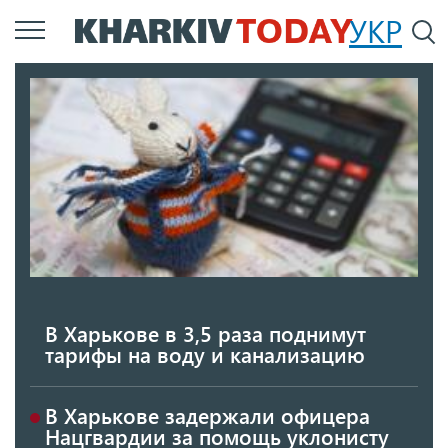
Перейти
УКР
По
к
основному
содержанию
В Харькове в 3,5 раза поднимут
тарифы на воду и канализацию
В Харькове задержали офицера
Нацгвардии за помощь уклонисту