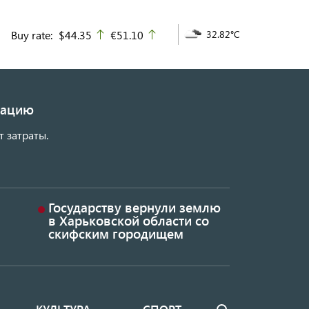
Buy rate:
$44.35
€51.10
32.82°C
up
up
изацию
т затраты.
Государству вернули землю
в Харьковской области со
скифским городищем