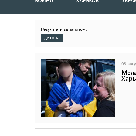
ВОЙНА
ХАРЬКОВ
УКРА
Основная
навигация
Результати за запитом:
дитина
03 авгу
Мела
Харь