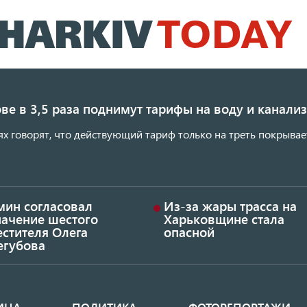
Перейти
к
основному
содержанию
ве в 3,5 раза поднимут тарифы на воду и канал
ях говорят, что действующий тариф только на треть покрывае
мин согласовал
Из-за жары трасса на
начение шестого
Харьковщине стала
стителя Олега
опасной
егубова