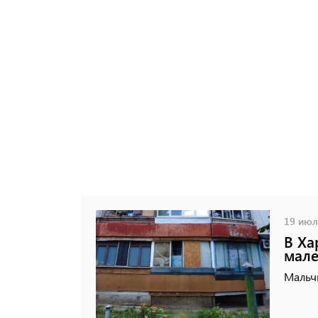
19 июля
В Ха
мале
Мальчи