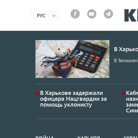
РУС
В Харько
В Теплосет
В Харькове задержали
Каб
офицера Нацгвардии за
наз
помощь уклонисту
заме
Син