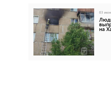
03 июня
Люди
выпр
на Х