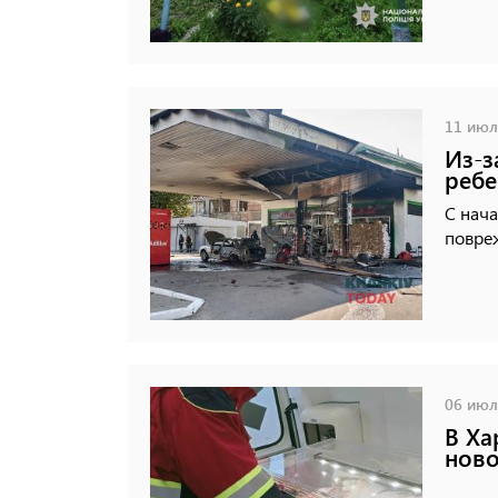
11 июля
Из-з
ребе
С нача
повре
06 июля
В Ха
ново