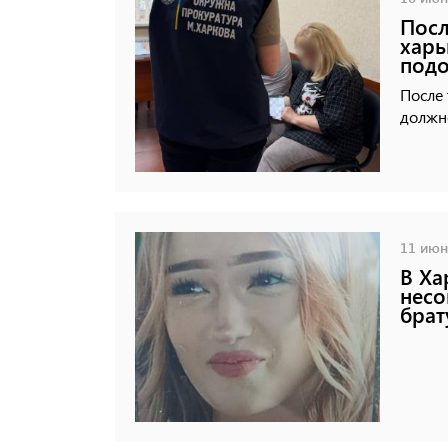
Посл
харь
под
После 
должн
11 июня
В Ха
несо
брат