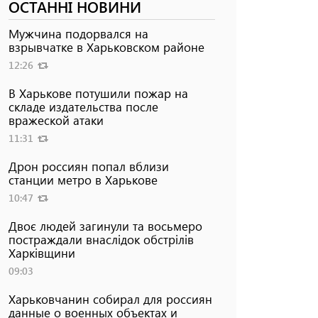
ОСТАННІ НОВИНИ
Мужчина подорвался на
взрывчатке в Харьковском районе
12:26
В Харькове потушили пожар на
складе издательства после
вражеской атаки
11:31
Дрон россиян попал вблизи
станции метро в Харькове
10:47
Двоє людей загинули та восьмеро
постраждали внаслідок обстрілів
Харківщини
09:03
Харьковчанин собирал для россиян
данные о военных объектах и ​​