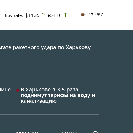
Buy rate:
$44.35
€51.10
17.48°C
up
up
тате ракетного удара по Харькову
щине
В Харькове в 3,5 раза
поднимут тарифы на воду и
канализацию