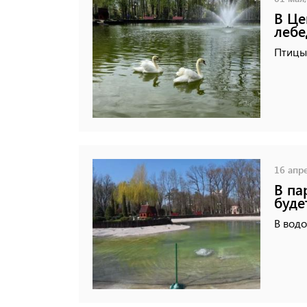
В Це
лебе
Птицы
16 апре
В па
буде
В водо