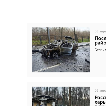
03 апре
Посл
райо
Беспил
03 апре
Росс
харь