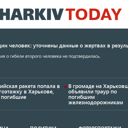
Перейти
к
основному
содержанию
ин человек: уточнены данные о жертвах в резуль
я о гибели второго человека не подтвердилась.
ийская ракета попала в
В громаде на Харьков
гоэтажку в Харькове,
объявили траур по
ь погибшие
погибшим
железнодорожникам