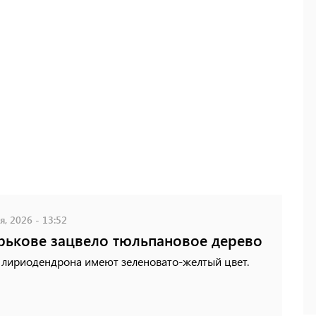
, 2026 - 13:52
рькове зацвело тюльпановое дерево
 лириодендрона имеют зеленовато-желтый цвет.