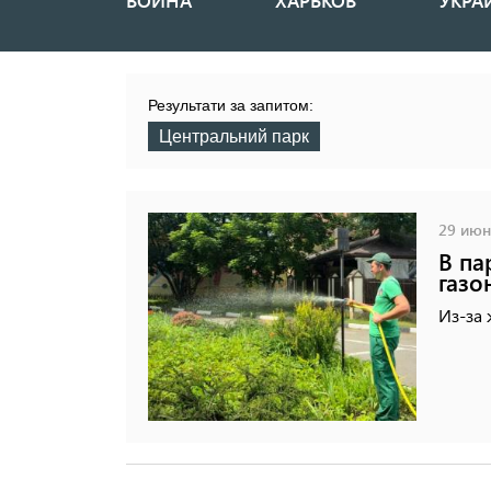
ВОЙНА
ХАРЬКОВ
УКРА
Основная
навигация
Результати за запитом:
Центральний парк
29 июня
В па
газо
Из-за