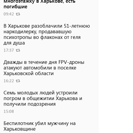
многоэтажку в Харькове, есть
погибшие
09:42
В Харькове разоблачили 51-летнюю
наркодилерку, продававшую
психотропы во флаконах от геля
для душа
17:37
Дважды в течение дня FPV-дроны
атакуют автомобили в поселке
Харьковской области
16:22
Семь молодых людей устроили
погром в общежитии Харькова и
получили подозрения
15:08
Беспилотник убил мужчину на
Харьковщине