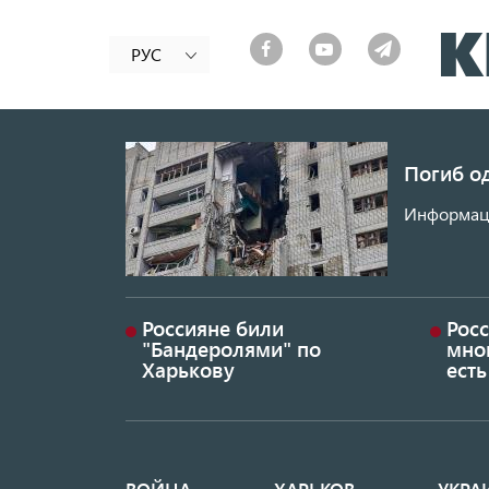
РУС
Погиб од
Информаци
Россияне били
Росс
"Бандеролями" по
мно
Харькову
ест