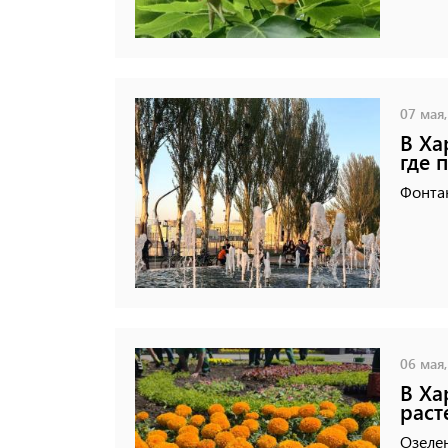
07 мая,
В Ха
где 
Фонтан
06 мая,
В Ха
раст
Озелен