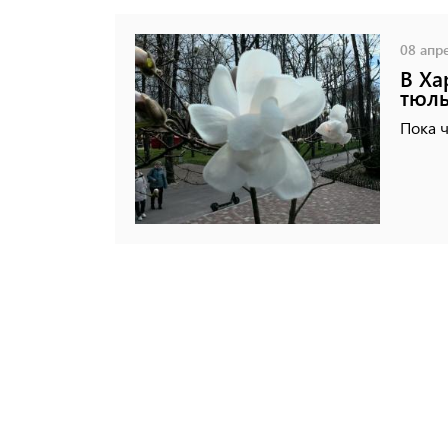
08 апре
В Ха
тюль
Пока ч