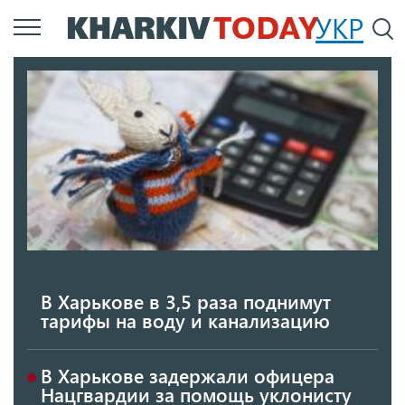
Перейти
УКР
По
к
основному
содержанию
В Харькове в 3,5 раза поднимут
тарифы на воду и канализацию
В Харькове задержали офицера
Нацгвардии за помощь уклонисту