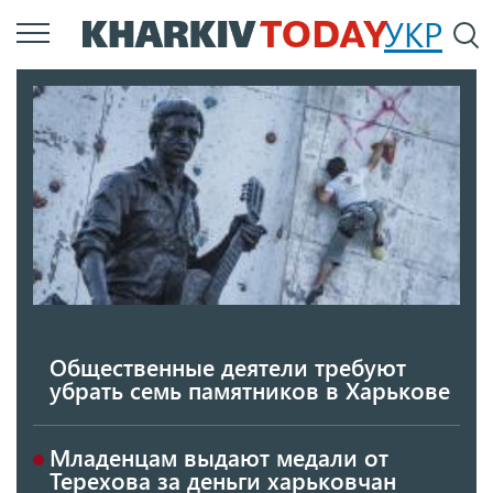
Перейти
УКР
По
к
основному
содержанию
Общественные деятели требуют
убрать семь памятников в Харькове
Младенцам выдают медали от
Терехова за деньги харьковчан