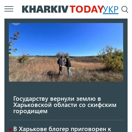
Перейти
УКР
По
к
основному
содержанию
Государству вернули землю в
Харьковской области со скифским
городищем
В Харькове блогер приговорен к