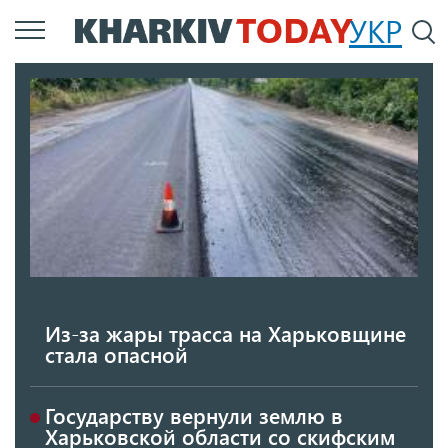
Перейти
УКР
По
к
основному
содержанию
Из-за жары трасса на Харьковщине
стала опасной
Государству вернули землю в
Харьковской области со скифским