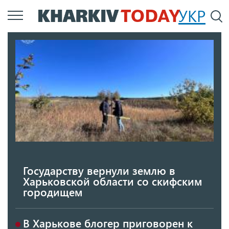
Перейти
УКР
По
к
основному
содержанию
Государству вернули землю в
Харьковской области со скифским
городищем
В Харькове блогер приговорен к