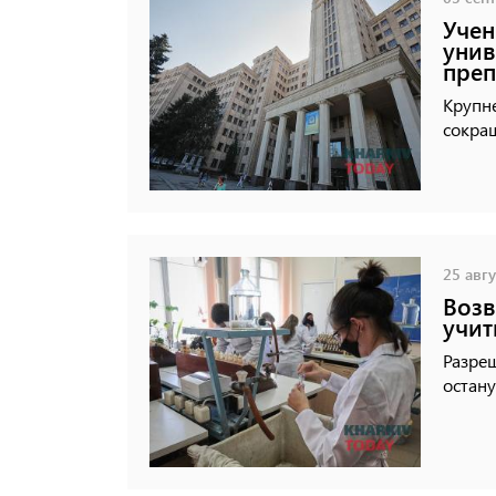
Учен
унив
преп
Крупн
сокра
25 авгу
Возв
учит
Разреш
остану