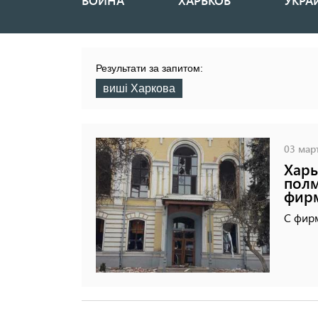
ВОЙНА
ХАРЬКОВ
УКРА
Основная
навигация
Результати за запитом:
виші Харкова
03 март
Харь
полм
фир
С фирм