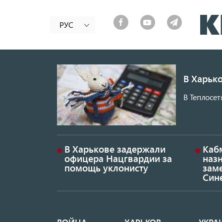
РУС
В Харько
В Теплосет
В Харькове задержали
Каб
офицера Нацгвардии за
наз
помощь уклонисту
заме
Син