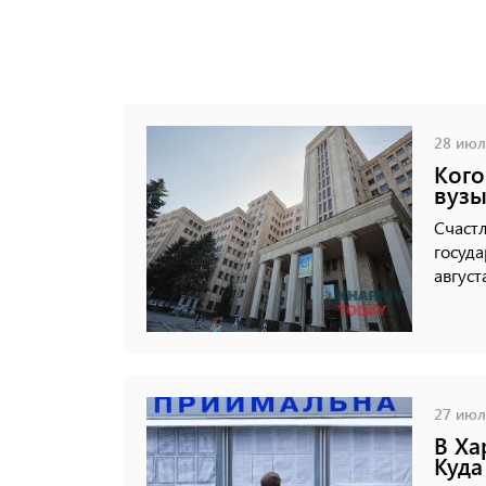
28 июля
Кого
вузы
Счастл
госуда
август
27 июля
В Ха
Куда