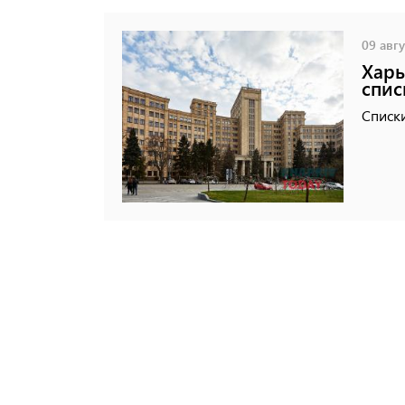
09 авгу
Харь
спис
Списки