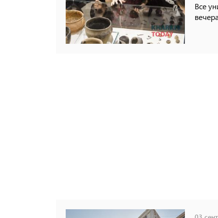
Все ун
вечера
03 сент