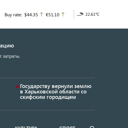
Buy rate:
$44.35
€51.10
22.61°C
up
up
изацию
т затраты.
Государству вернули землю
в Харьковской области со
скифским городищем