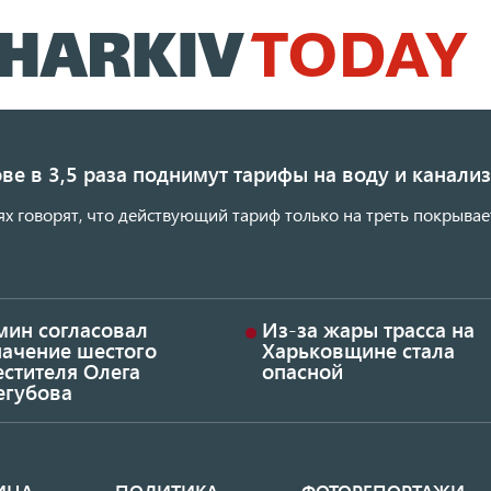
Перейти
к
основному
содержанию
ве в 3,5 раза поднимут тарифы на воду и канал
ях говорят, что действующий тариф только на треть покрывае
мин согласовал
Из-за жары трасса на
начение шестого
Харьковщине стала
стителя Олега
опасной
егубова