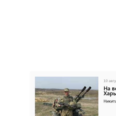
10 авгу
На в
Харь
Никита