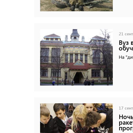
21 сент
Вуз 
обуч
На "ди
17 сент
Ночь
раке
прог