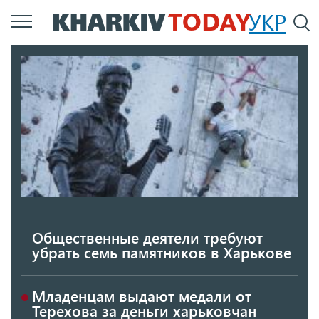
Перейти
УКР
По
к
основному
содержанию
Общественные деятели требуют
убрать семь памятников в Харькове
Младенцам выдают медали от
Терехова за деньги харьковчан