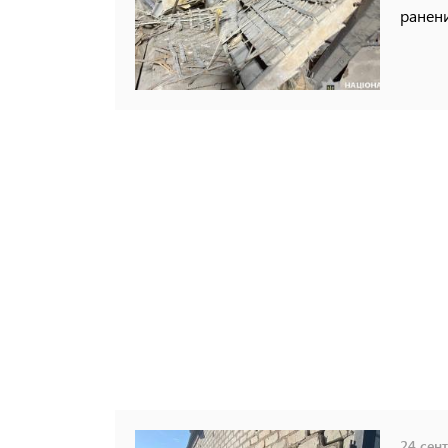
ранени
24 сент