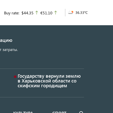
Buy rate:
$44.35
€51.10
36.33°C
up
up
изацию
т затраты.
Государству вернули землю
в Харьковской области со
скифским городищем