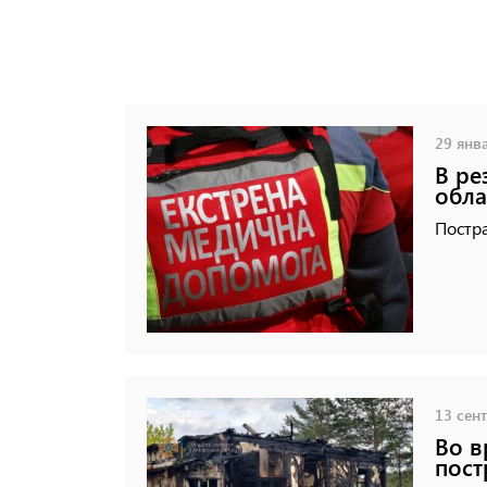
29 янва
В ре
обла
Постр
13 сент
Во в
пост