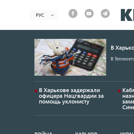
РУС
В Харько
В Теплосет
В Харькове задержали
Каб
офицера Нацгвардии за
наз
помощь уклонисту
заме
Син