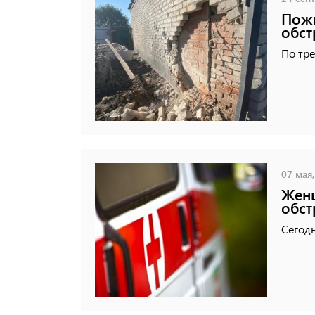
Пожи
обст
По тре
07 мая,
Женщ
обст
Сегодн