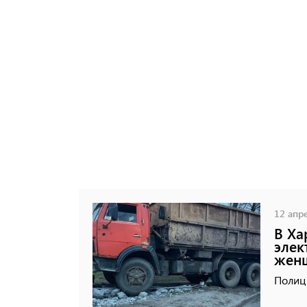
12 апре
В Ха
элек
жен
Полиц