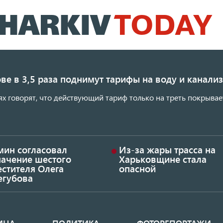
Перейти
к
основному
содержанию
ве в 3,5 раза поднимут тарифы на воду и канал
ях говорят, что действующий тариф только на треть покрывае
мин согласовал
Из-за жары трасса на
начение шестого
Харьковщине стала
стителя Олега
опасной
егубова