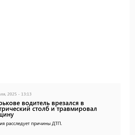
ля, 2025 - 13:13
рькове водитель врезался в
трический столб и травмировал
щину
ия расследует причины ДТП.