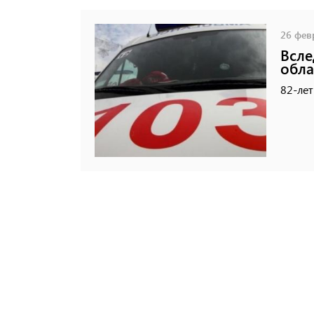
26 февр
Всле
обла
82-лет