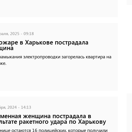
аля, 2025 - 09:18
ожаре в Харькове пострадала
щина
замыкания электропроводки загорелась квартира на
ке.
ря, 2024 - 14:13
менная женщина пострадала в
льтате ракетного удара по Харькову
нице остаются 16 полицейских, которые получили