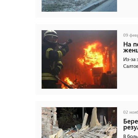
09 февр
На п
жен
Из-за 
Салтов
02 нояб
Бере
резу
В боль