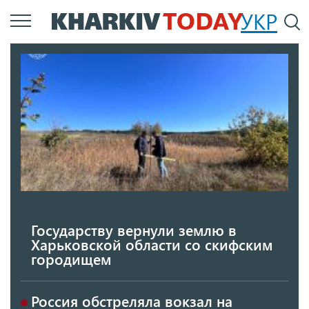
Перейти
УКР
По
к
основному
содержанию
Государству вернули землю в
Харьковской области со скифским
городищем
Россия обстреляла вокзал на