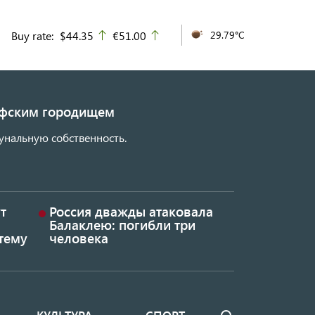
Buy rate:
$44.35
€51.00
29.79°C
up
up
кифским городищем
унальную собственность.
т
Россия дважды атаковала
Балаклею: погибли три
тему
человека