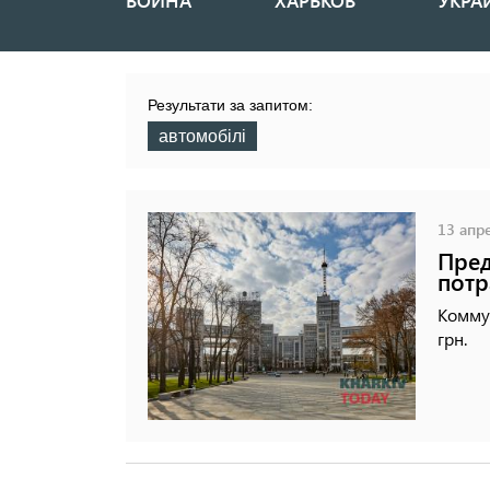
ВОЙНА
ХАРЬКОВ
УКРА
Основная
навигация
Результати за запитом:
автомобілі
13 апре
Пред
потр
Коммун
грн.