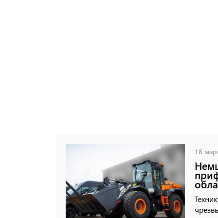
18 март
Немц
при
обла
Техник
чрезв