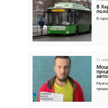
В Ха
поло
В горс
17 нояб
Моше
про
авт
Мужчи
прода