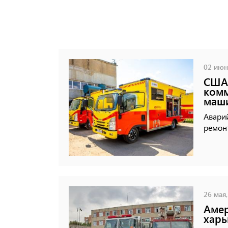
02 июня
США 
ком
маш
Авари
ремонт
26 мая,
Амер
харь