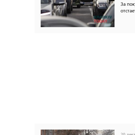
За по
отстае
20 дека