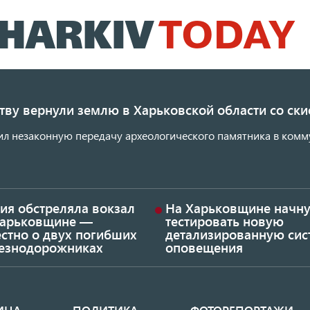
Перейти
к
основному
содержанию
ству вернули землю в Харьковской области со с
ил незаконную передачу археологического памятника в комм
ия обстреляла вокзал
На Харьковщине начну
Харьковщине —
тестировать новую
стно о двух погибших
детализированную сис
езнодорожниках
оповещения