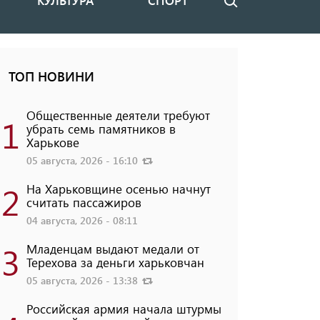
КУЛЬТУРА
СПОРТ
Поиск
ТОП НОВИНИ
Общественные деятели требуют
1
убрать семь памятников в
Харькове
05 августа, 2026 - 16:10
2
На Харьковщине осенью начнут
считать пассажиров
04 августа, 2026 - 08:11
3
Младенцам выдают медали от
Терехова за деньги харьковчан
05 августа, 2026 - 13:38
Российская армия начала штурмы