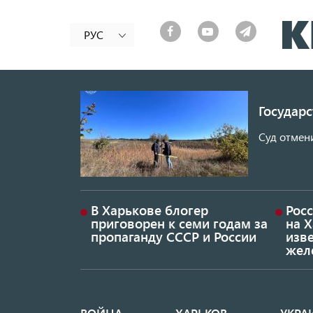
РУС
Государ
Суд отмен
В Харькове блогер
Росс
приговорен к семи годам за
на 
пропаганду СССР и России
изве
жел