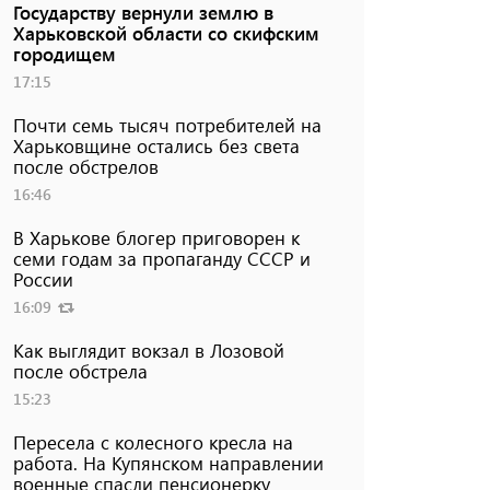
Государству вернули землю в
Харьковской области со скифским
городищем
17:15
Почти семь тысяч потребителей на
Харьковщине остались без света
после обстрелов
16:46
В Харькове блогер приговорен к
семи годам за пропаганду СССР и
России
16:09
Как выглядит вокзал в Лозовой
после обстрела
15:23
Пересела с колесного кресла на
работа. На Купянском направлении
военные спасли пенсионерку