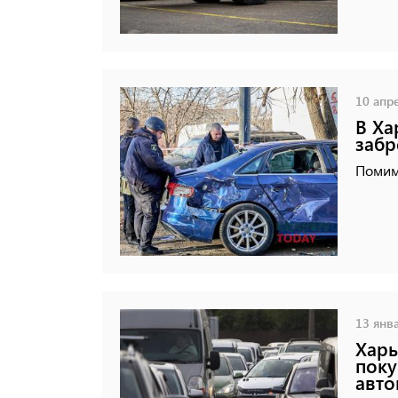
10 апре
В Ха
заб
Помимо
13 янва
Харь
поку
авт