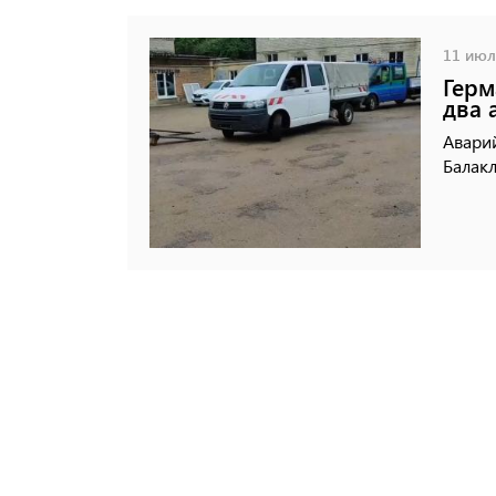
11 июля
Герм
два 
Авари
Балак