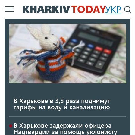
Перейти
УКР
По
к
основному
содержанию
В Харькове в 3,5 раза поднимут
тарифы на воду и канализацию
В Харькове задержали офицера
Нацгвардии за помощь уклонисту