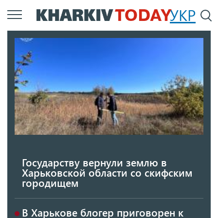
Перейти
УКР
По
к
основному
содержанию
Государству вернули землю в
Харьковской области со скифским
городищем
В Харькове блогер приговорен к