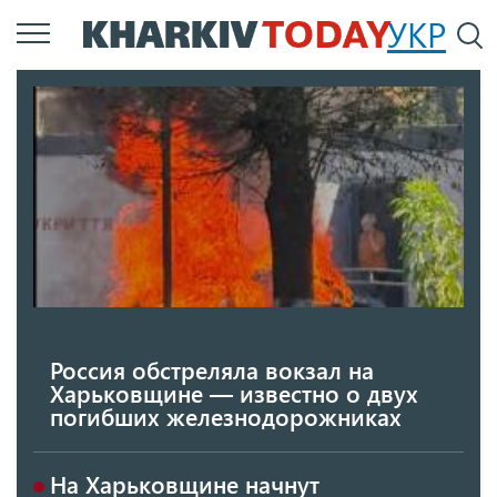
Перейти
УКР
По
к
основному
содержанию
Россия обстреляла вокзал на
Харьковщине — известно о двух
погибших железнодорожниках
На Харьковщине начнут