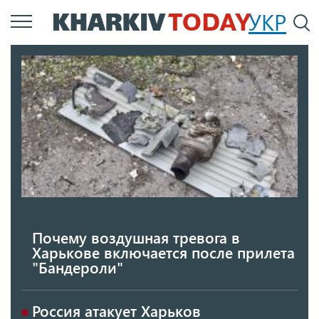
Перейти
УКР
По
к
основному
содержанию
Почему воздушная тревога в
Харькове включается после прилета
"Бандероли"
Россия атакует Харьков