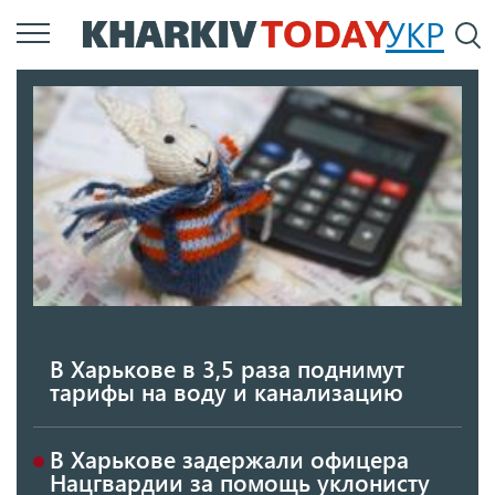
Перейти
УКР
По
к
основному
содержанию
В Харькове в 3,5 раза поднимут
тарифы на воду и канализацию
В Харькове задержали офицера
Нацгвардии за помощь уклонисту