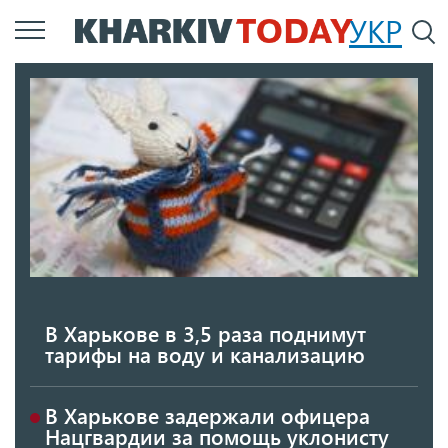
Перейти
УКР
По
к
основному
содержанию
В Харькове в 3,5 раза поднимут
тарифы на воду и канализацию
В Харькове задержали офицера
Нацгвардии за помощь уклонисту