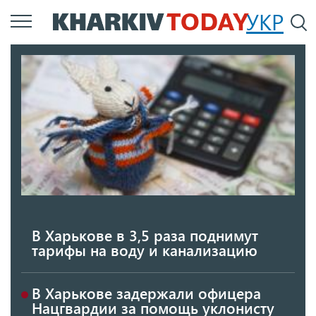
Перейти
УКР
По
к
основному
содержанию
В Харькове в 3,5 раза поднимут
тарифы на воду и канализацию
В Харькове задержали офицера
Нацгвардии за помощь уклонисту