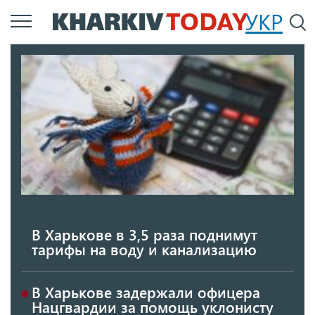
Перейти
УКР
По
к
основному
содержанию
В Харькове в 3,5 раза поднимут
тарифы на воду и канализацию
В Харькове задержали офицера
Нацгвардии за помощь уклонисту