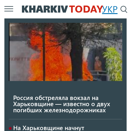
Перейти
УКР
По
к
основному
содержанию
Россия обстреляла вокзал на
Харьковщине — известно о двух
погибших железнодорожниках
На Харьковщине начнут