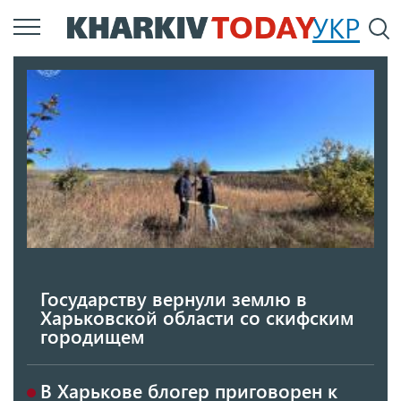
Перейти
УКР
По
к
основному
содержанию
Государству вернули землю в
Харьковской области со скифским
городищем
В Харькове блогер приговорен к