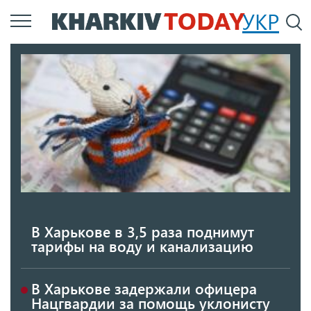
Перейти
УКР
По
к
основному
содержанию
В Харькове в 3,5 раза поднимут
тарифы на воду и канализацию
В Харькове задержали офицера
Нацгвардии за помощь уклонисту